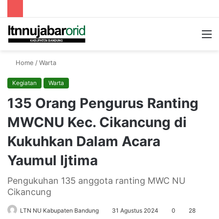
Searc
M
for
Home
/
Warta
Kegiatan
Warta
135 Orang Pengurus Ranting
MWCNU Kec. Cikancung di
Kukuhkan Dalam Acara
Yaumul Ijtima
Pengukuhan 135 anggota ranting MWC NU
Cikancung
LTN NU Kabupaten Bandung
31 Agustus 2024
0
28