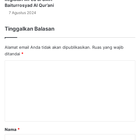
Baiturrosyad Al Qur’ani
7 Agustus 2024
Tinggalkan Balasan
Alamat email Anda tidak akan dipublikasikan.
Ruas yang wajib
ditandai
*
K
o
m
e
n
t
a
Nama
*
r
*