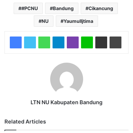
#PCNU
Bandung
Cikancung
NU
YaumulIjtima
WhatsApp
Telegram
Viber
Line
Share via Email
Print
LTN NU Kabupaten Bandung
Related Articles