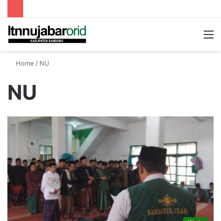
Searc
M
for
Home
/
NU
NU