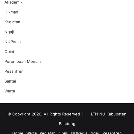
Akademik
Hikmah
Kegiatan
Ngaji
NUPedia
Opini
Perempuan Menulis
Pesantren
Santai
Warta
© Copyright 2026, All Rights Reserved |
LTN NU Kabupaten
Bandung
Home
Warta
Kegiatan
Opini
NUPedia
Ngaji
Pesantren