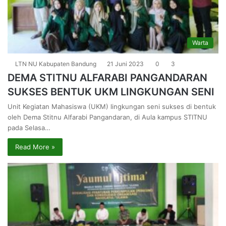
Warta
LTN NU Kabupaten Bandung
21 Juni 2023
0
3
DEMA STITNU ALFARABI PANGANDARAN
SUKSES BENTUK UKM LINGKUNGAN SENI
Unit Kegiatan Mahasiswa (UKM) lingkungan seni sukses di bentuk
oleh Dema Stitnu Alfarabi Pangandaran, di Aula kampus STITNU
pada Selasa…
Read More »