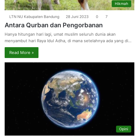
Hikmah
LTN NU Kabupaten Bandung
28 Juni 2023
0
7
Antara Qurban dan Pengorbanan
Hanya hitungan hari lagi, umat muslim seluruh dunia akan
menyambut hari Raya Idul Adha, di mana setelahnya ada yang di…
Read More »
Opini