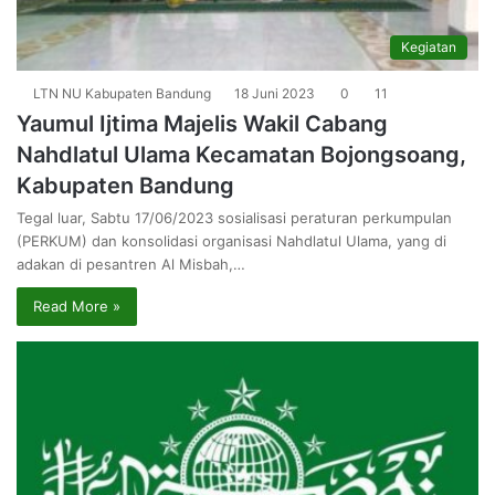
Kegiatan
LTN NU Kabupaten Bandung
18 Juni 2023
0
11
Yaumul Ijtima Majelis Wakil Cabang
Nahdlatul Ulama Kecamatan Bojongsoang,
Kabupaten Bandung
Tegal luar, Sabtu 17/06/2023 sosialisasi peraturan perkumpulan
(PERKUM) dan konsolidasi organisasi Nahdlatul Ulama, yang di
adakan di pesantren Al Misbah,…
Read More »