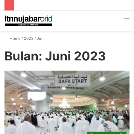
Searc
M
for
Home
/
2023
/
Juni
Bulan:
Juni 2023