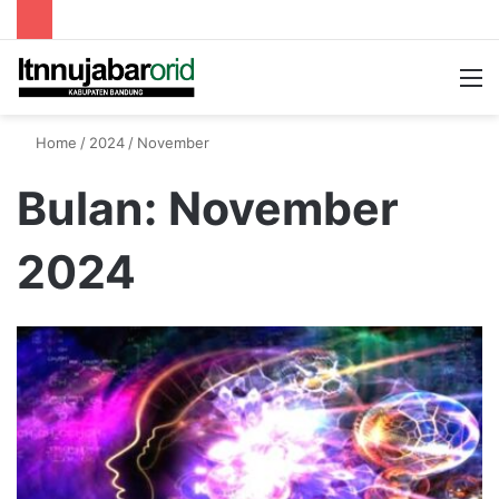
Searc
M
for
Home
/
2024
/
November
Bulan:
November
2024