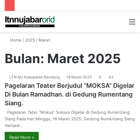
Searc
M
for
Home
/
2025
/
Maret
Bulan:
Maret 2025
LTN NU Kabupaten Bandung
18 Maret 2025
0
43
Pagelaran Teater Berjudul “MOKSA” Digelar
Di Bulan Ramadhan. di Gedung Rumentang
Siang.
Pagelaran Tater “Moksa” Sukses Digelar di Gedung Rumentang
Siang Pada hari Minggu, 16 Maret 2025, Gedung Rumentang Siang
menjadi…
Read More »