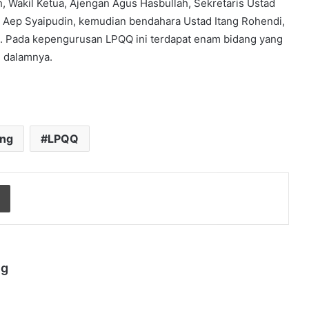
, Wakil Ketua, Ajengan Agus Hasbullah, Sekretaris Ustad
 Aep Syaipudin, kemudian bendahara Ustad Itang Rohendi,
. Pada kepengurusan LPQQ ini terdapat enam bidang yang
i dalamnya.
ng
LPQQ
Print
ng