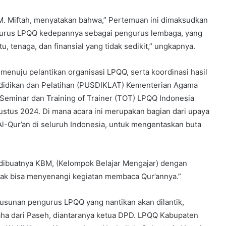
M. Miftah, menyatakan bahwa,” Pertemuan ini dimaksudkan
gurus LPQQ kedepannya sebagai pengurus lembaga, yang
 tenaga, dan finansial yang tidak sedikit,” ungkapnya.
enuju pelantikan organisasi LPQQ, serta koordinasi hasil
ndidikan dan Pelatihan (PUSDIKLAT) Kementerian Agama
Seminar dan Training of Trainer (TOT) LPQQ Indonesia
ustus 2024. Di mana acara ini merupakan bagian dari upaya
l-Qur’an di seluruh Indonesia, untuk mengentaskan buta
n dibuatnya KBM, (Kelompok Belajar Mengajar) dengan
ak bisa menyenangi kegiatan membaca Qur’annya.”
 susunan pengurus LPQQ yang nantikan akan dilantik,
aha dari Paseh, diantaranya ketua DPD. LPQQ Kabupaten