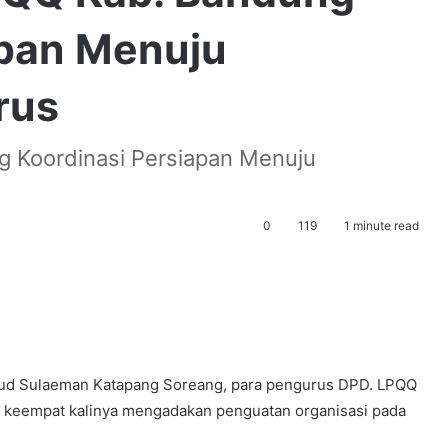
apan Menuju
rus
 Koordinasi Persiapan Menuju
0
119
1 minute read
anud Sulaeman Katapang Soreang, para pengurus DPD. LPQQ
g keempat kalinya mengadakan penguatan organisasi pada