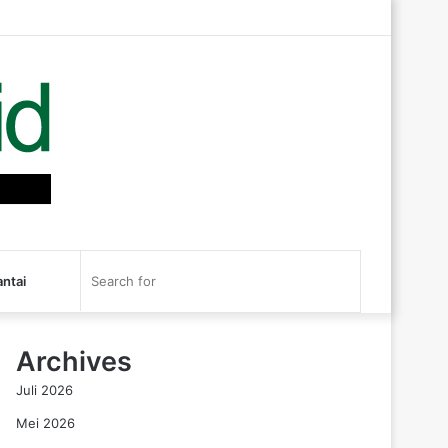
Log
Random
Sidebar
In
Article
RSS
Search
antai
for
Archives
Juli 2026
Mei 2026