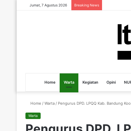
Jumat, 7 Agustus 2026
Breaking News
Home
Warta
Kegiatan
Opini
NUP
Home
/
Warta
/
Pengurus DPD. LPQQ Kab. Bandung Koor
Warta
Pengurus DPD. L