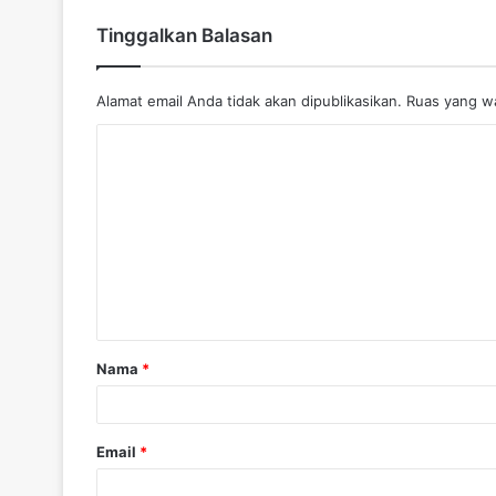
Tinggalkan Balasan
Alamat email Anda tidak akan dipublikasikan.
Ruas yang wa
K
o
m
e
n
t
a
Nama
*
r
*
Email
*