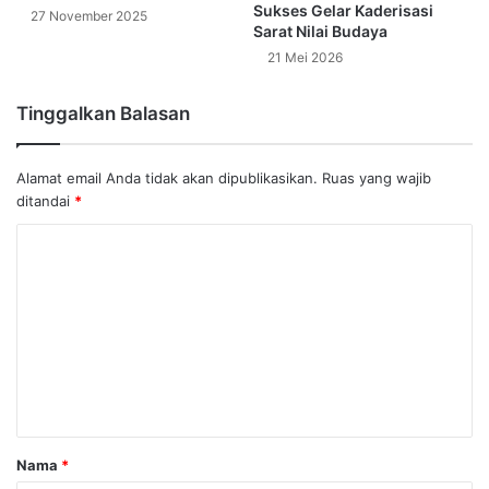
Sukses Gelar Kaderisasi
27 November 2025
Sarat Nilai Budaya
21 Mei 2026
Tinggalkan Balasan
Alamat email Anda tidak akan dipublikasikan.
Ruas yang wajib
ditandai
*
K
o
m
e
n
t
a
Nama
*
r