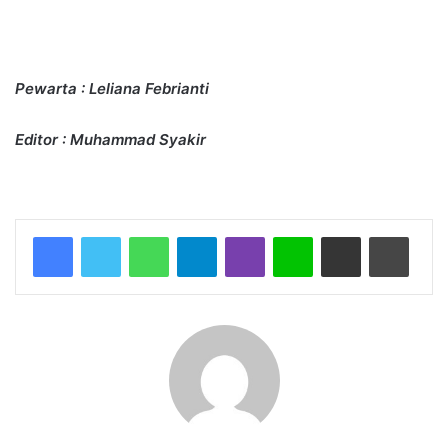
Pewarta : Leliana Febrianti
Editor :
Muhammad Syaki
r
WhatsApp
Telegram
Viber
Line
Share via Email
Print