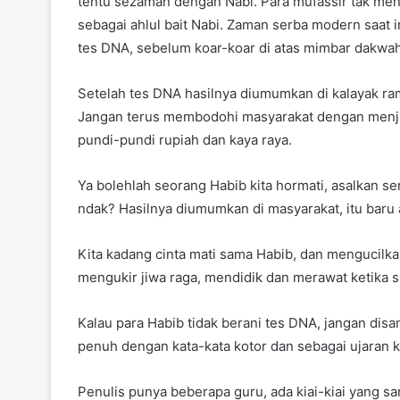
tentu sezaman dengan Nabi. Para mufassir tak men
sebagai ahlul bait Nabi. Zaman serba modern saat 
tes DNA, sebelum koar-koar di atas mimbar dakwah
Setelah tes DNA hasilnya diumumkan di kalayak ra
Jangan terus membodohi masyarakat dengan menj
pundi-pundi rupiah dan kaya raya.
Ya bolehlah seorang Habib kita hormati, asalkan 
ndak? Hasilnya diumumkan di masyarakat, itu baru a
Kita kadang cinta mati sama Habib, dan mengucilka
mengukir jiwa raga, mendidik dan merawat ketika s
Kalau para Habib tidak berani tes DNA, jangan disa
penuh dengan kata-kata kotor dan sebagai ujaran ke
Penulis punya beberapa guru, ada kiai-kiai yang s