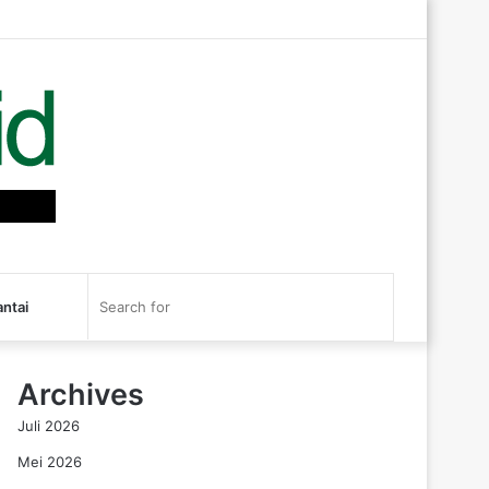
Log
Random
Sidebar
In
Article
RSS
Search
antai
for
Archives
Juli 2026
Mei 2026