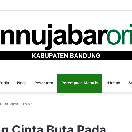
edia
Ngaji
Pesantren
Perempuan Menulis
Hikmah
S
Buta Pada Habib?
 Cinta Buta Pada