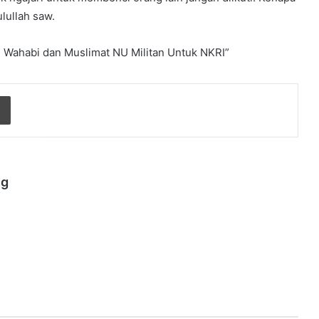
lullah saw.
g Wahabi dan Muslimat NU Militan Untuk NKRI”
Print
ng