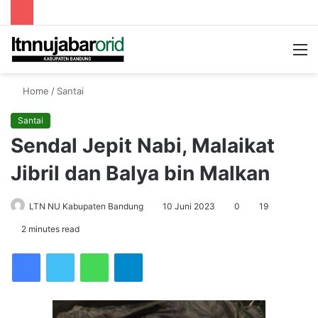
Searc
M
for
Home
/
Santai
Santai
Sendal Jepit Nabi, Malaikat
Jibril dan Balya bin Malkan
LTN NU Kabupaten Bandung
10 Juni 2023
0
19
2 minutes read
Facebook
Twitter
WhatsApp
Telegram