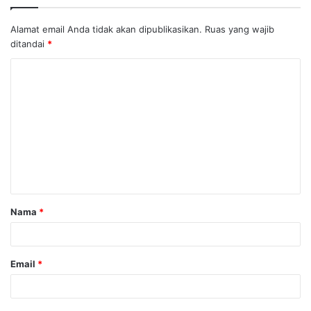
Alamat email Anda tidak akan dipublikasikan.
Ruas yang wajib
ditandai
*
K
o
m
e
n
t
a
Nama
*
r
*
Email
*